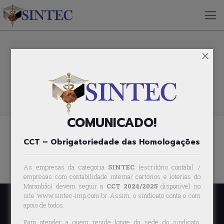
×
Painel de Anúncios
COMUNICADO!
Você deve estar conectado para gerenciar suas vagas.
CCT – Obrigatoriedade das Homologações
Entrar
As empresas da categoria
SINTEC
(escritório contábil /
empresas com contabilidade interna/ cartórios e loterias do
Maranhão) devem seguir a
CCT 2024/2025
disponível no
site www.sintec-imp.com.br. Assim, o sindicato conta o com
apoio de todos.
Para atender a quem reside longe da sede do sindicato,